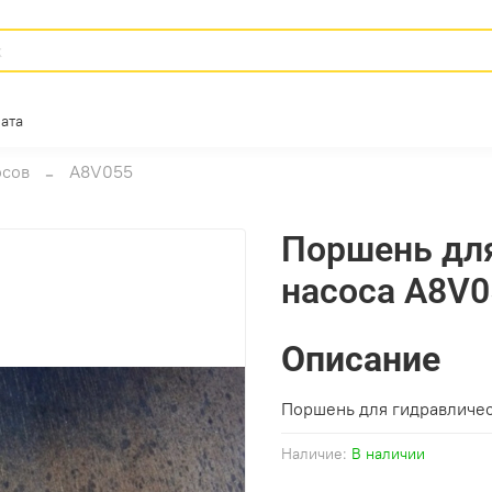
ата
осов
A8V055
Поршень для
насоса A8V0
Описание
Поршень для гидравличе
Наличие:
В наличии