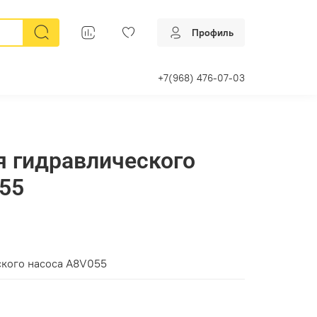
Профиль
+7(968) 476-07-03
 гидравлического
55
ского насоса A8V055