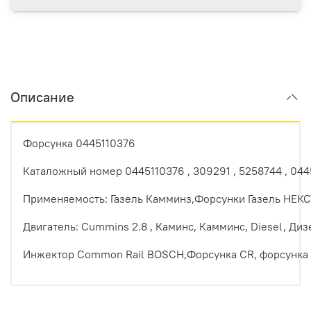
Описание
Форсунка
0445110376
Каталожный
номер
0445110376
, 309291
,
5258744
,
044
Применяемость:
Газель
Камминз,Форсунки
Газель
НЕКС
Двигатель:
Cummins
2.8
,
Каминс,
Камминс,
Diesel,
Диз
Инжектор
Common
Rail
BOSCH,Форсунка
CR,
форсунк